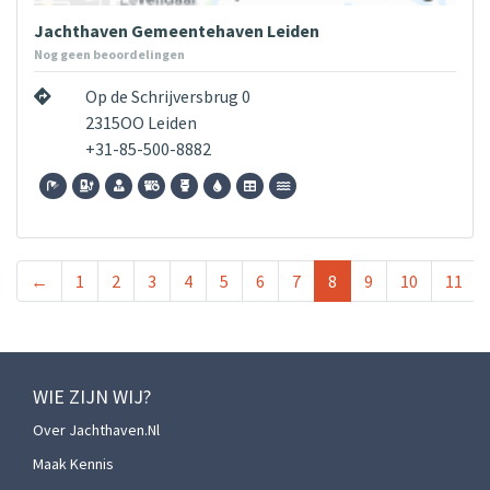
Jachthaven Gemeentehaven Leiden
Nog geen beoordelingen
Op de Schrijversbrug 0
2315OO Leiden
+31-85-500-8882
←
1
2
3
4
5
6
7
8
9
10
11
WIE ZIJN WIJ?
Over Jachthaven.nl
Maak Kennis