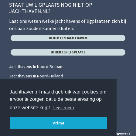
STAAT UW LIGPLAATS NOG NIET OP
JACHTHAVEN.NL?
Laat ons weten welke jachthavens of ligplaatsen zich bij
ons aan zouden kunnen sluiten.
IK HEB EEN JACHTHAVEN
IK HEB EEN LIGPLAATS
Jachthavens In Noord-Brabant
Jachthavens In Noord-Holland
Jachthavens In Overijssel
Jachthaven.nl maakt gebruik van cookies om
Jachthavens In Utrecht
ervoor te zorgen dat u de beste ervaring op
Jachthavens In Zeeland
Lees meer
onze website krijgt.
Jachthavens In Zuid-Holland
Prima
© 2026 Jachthaven.nl. Alle rechten voorbehouden. Hier vindt u onze
algemene