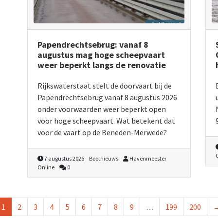
Papendrechtsebrug: vanaf 8
augustus mag hoge scheepvaart
weer beperkt langs de renovatie
Rijkswaterstaat stelt de doorvaart bij de
Papendrechtsebrug vanaf 8 augustus 2026
onder voorwaarden weer beperkt open
voor hoge scheepvaart. Wat betekent dat
voor de vaart op de Beneden-Merwede?
7 augustus 2026
Bootnieuws
Havenmeester
Online
0
1
2
3
4
5
6
7
8
9
…
199
200