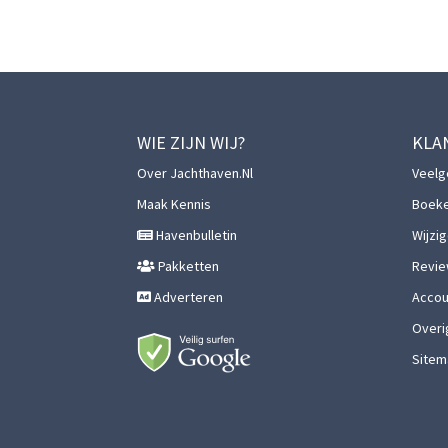
WIE ZIJN WIJ?
KLA
Over Jachthaven.nl
Veelg
Maak Kennis
Boek
Havenbulletin
Wijzi
Pakketten
Revie
Adverteren
Accoun
Overi
Sitem