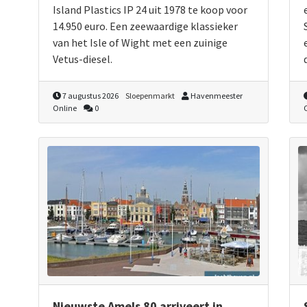
Island Plastics IP 24 uit 1978 te koop voor
14.950 euro. Een zeewaardige klassieker
van het Isle of Wight met een zuinige
Vetus-diesel.
7 augustus 2026
Sloepenmarkt
Havenmeester
Online
0
Nieuwste Amels 80 arriveert in