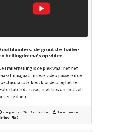
Bootblunders: de grootste trailer-
en hellingdrama's op video
De trailerhelling is de plek waar het het
vaakst misgaat. In deze video passeren de
spectaculairste bootblunders bij het te
water laten de revue, met tips om het zelf
beter te doen.
7 augustus 2026
Bootblunders
Havenmeester
Online
0