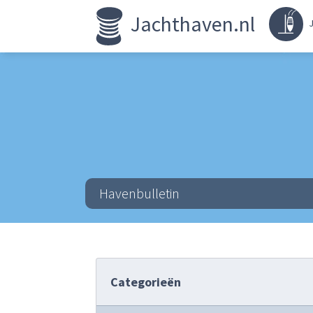
Jachthaven.nl
J
Havenbulletin
Categorieën