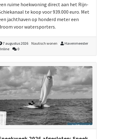
een ruime hoekwoning direct aan het Rijn-
Schiekanaal te koop voor 939.000 euro. Met
een jachthaven op honderd meter een
droom voor watersporters.
7 augustus 2026
Nautisch wonen
Havenmeester
Online
0
Sneekweek 2026 afgesloten: Sneek