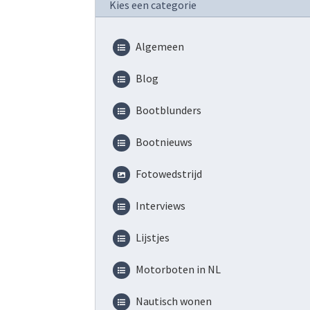
Kies een categorie
Algemeen
Blog
Bootblunders
Bootnieuws
Fotowedstrijd
Interviews
Lijstjes
Motorboten in NL
Nautisch wonen