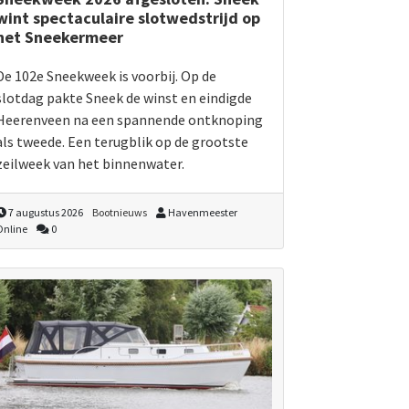
wint spectaculaire slotwedstrijd op
het Sneekermeer
De 102e Sneekweek is voorbij. Op de
slotdag pakte Sneek de winst en eindigde
Heerenveen na een spannende ontknoping
als tweede. Een terugblik op de grootste
zeilweek van het binnenwater.
7 augustus 2026
Bootnieuws
Havenmeester
Online
0