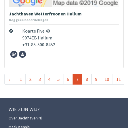
Jachthaven Wetterfreonen Hallum
Nog geen beoordelingen
Koarte Five 40
9074EB Hallum
+31-85-500-8452
←
1
2
3
4
5
6
7
8
9
10
11
WIE ZIJN WIJ?
Over Jachthaven.nl
Maak Kennis