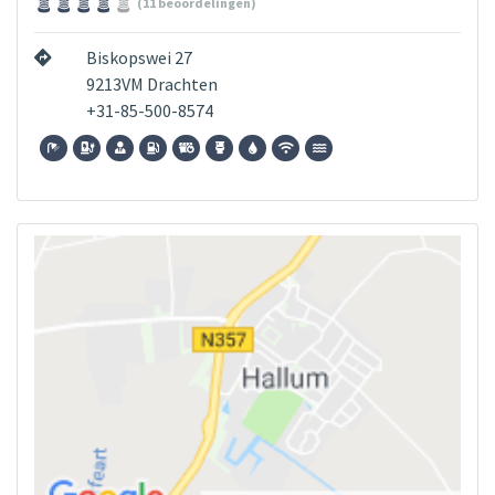
(11 beoordelingen)
Biskopswei 27
9213VM Drachten
+31-85-500-8574