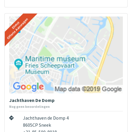
Jachthaven De Domp
Nog geen beoordelingen
Jachthaven de Domp 4
8605CP Sneek
+31-85-500-8018