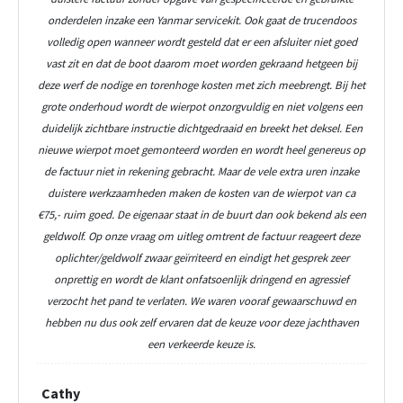
onderdelen inzake een Yanmar servicekit. Ook gaat de trucendoos
volledig open wanneer wordt gesteld dat er een afsluiter niet goed
vast zit en dat de boot daarom moet worden gekraand hetgeen bij
deze werf de nodige en torenhoge kosten met zich meebrengt. Bij het
grote onderhoud wordt de wierpot onzorgvuldig en niet volgens een
duidelijk zichtbare instructie dichtgedraaid en breekt het deksel. Een
nieuwe wierpot moet gemonteerd worden en wordt heel genereus op
de factuur niet in rekening gebracht. Maar de vele extra uren inzake
duistere werkzaamheden maken de kosten van de wierpot van ca
€75,- ruim goed. De eigenaar staat in de buurt dan ook bekend als een
geldwolf. Op onze vraag om uitleg omtrent de factuur reageert deze
oplichter/geldwolf zwaar geïrriteerd en eindigt het gesprek zeer
onprettig en wordt de klant onfatsoenlijk dringend en agressief
verzocht het pand te verlaten. We waren vooraf gewaarschuwd en
hebben nu dus ook zelf ervaren dat de keuze voor deze jachthaven
een verkeerde keuze is.
Cathy