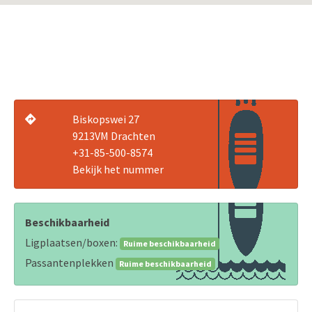
Biskopswei 27
9213VM Drachten
+31-85-500-8574
Bekijk het nummer
Beschikbaarheid
Ligplaatsen/boxen:
Ruime beschikbaarheid
Passantenplekken
Ruime beschikbaarheid