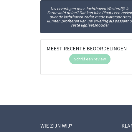
Uw ervaringen over Jachthaven Westerdijk in
Earnewald delen? Dat kan hier. Plaats een revie
over de jachthaven zodat mede watersporters
kunnen profiteren van uw ervaring als passant o
vaste ligplaatshouder.
MEEST RECENTE BEOORDELINGEN
Schrijf een review
WIE ZIJN WIJ?
KLA