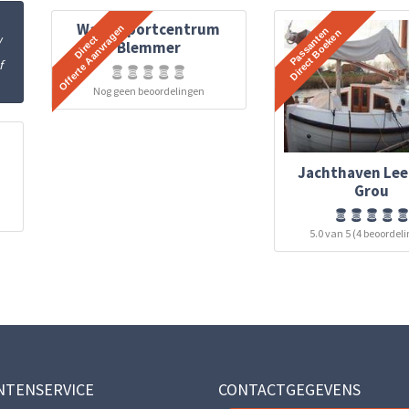
Watersportcentrum
w
Blemmer
f
Nog geen beoordelingen
Jachthaven Lee
Grou
5.0 van 5 (4 beoordel
NTENSERVICE
CONTACTGEGEVENS