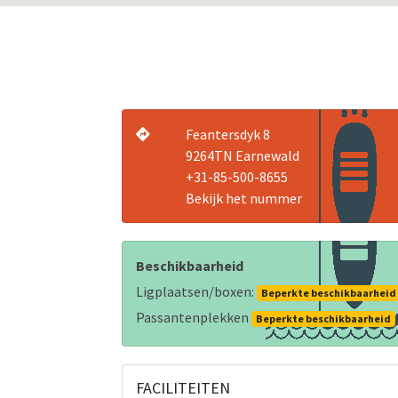
Feantersdyk 8
9264TN Earnewald
+31-85-500-8655
Bekijk het nummer
Beschikbaarheid
Ligplaatsen/boxen:
Beperkte beschikbaarheid
Passantenplekken
Beperkte beschikbaarheid
FACILITEITEN