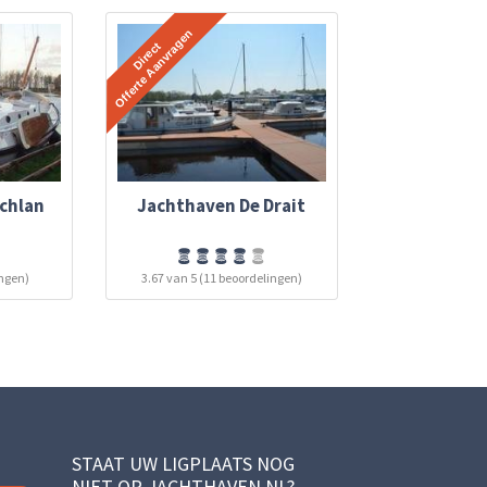
chlan
Jachthaven De Drait
ingen)
3.67 van 5 (11 beoordelingen)
STAAT UW LIGPLAATS NOG
NIET OP JACHTHAVEN.NL?