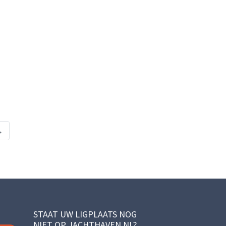
→
STAAT UW LIGPLAATS NOG
NIET OP JACHTHAVEN.NL?