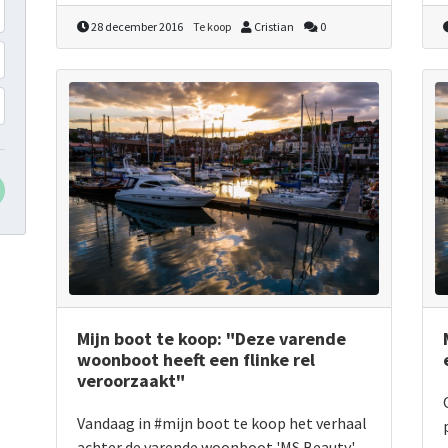
28 december 2016
Te koop
Cristian
0
Mijn boot te koop: "Deze varende
woonboot heeft een flinke rel
veroorzaakt"
Vandaag in #mijn boot te koop het verhaal
achter de varende woonboot 'MS Beauty'