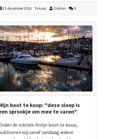
21 december 2016
Te koop
Cristian
0
Mijn boot te koop: "deze sloep is
een sprookje om mee te varen"
Onder de rubriek: #mijn boot te koop,
publiceren wij vanaf vandaag iedere