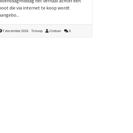
woensdagmiddag het verhaal achter een
boot die via internet te koop wordt
aangebo...
7 december 2016
Te koop
Cristian
0