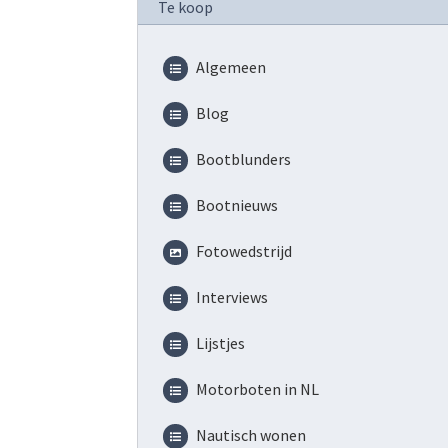
Te koop
Algemeen
Blog
Bootblunders
Bootnieuws
Fotowedstrijd
Interviews
Lijstjes
Motorboten in NL
Nautisch wonen