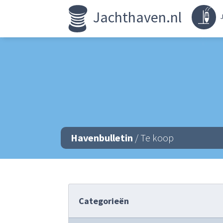
Jachthaven.nl
J
Havenbulletin
/ Te koop
Categorieën