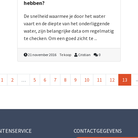
hebben?
De snelheid waarmee je door het water
vaart en de diepte van het onderliggende
water, zijn belangrijke data om regelmatig
te checken. Om een goed zicht te ...
21 november 2016
Te koop
Cristian
0
1
2
…
5
6
7
8
9
10
11
12
13
NTENSERVICE
CONTACTGEGEVENS