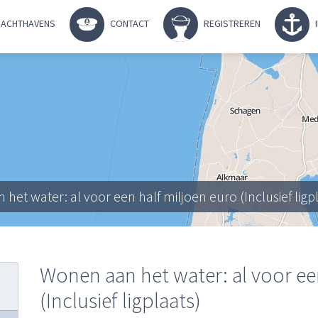
ACHTHAVENS
CONTACT
REGISTREREN
het water: al voor een half miljoen euro (Inclusief ligp
Wonen aan het water: al voor ee
(Inclusief ligplaats)