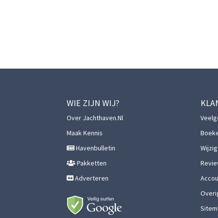
WIE ZIJN WIJ?
KLA
Over Jachthaven.nl
Veelg
Maak Kennis
Boek
Havenbulletin
Wijzi
Pakketten
Revie
Adverteren
Accoun
Overi
Sitem