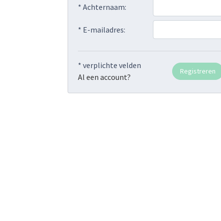
* Achternaam:
* E-mailadres:
* verplichte velden
Al een account?