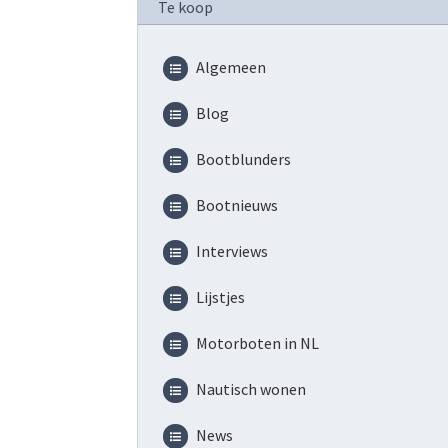
Te koop
Algemeen
Blog
Bootblunders
Bootnieuws
Interviews
Lijstjes
Motorboten in NL
Nautisch wonen
News