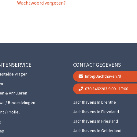
Wachtwoord vergeten?
NTENSERVICE
CONTACTGEGEVENS
estelde Vragen
Info@jachthaven.nl
en
070 3462283
9:00 - 17:00
gen & Annuleren
Jachthavens In Drenthe
ws / Beoordelingen
Jachthavens In Flevoland
t / Profiel
Jachthavens In Friesland
g
Jachthavens In Gelderland
ap