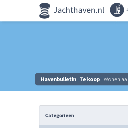
Jachthaven.nl
J
Havenbulletin
|
Te koop
| Wonen aan 
Categorieën