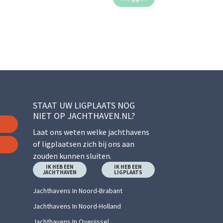
STAAT UW LIGPLAATS NOG
NIET OP JACHTHAVEN.NL?
Laat ons weten welke jachthavens
of ligplaatsen zich bij ons aan
zouden kunnen sluiten.
IK HEB EEN
IK HEB EEN
JACHTHAVEN
LIGPLAATS
Jachthavens In Noord-Brabant
Jachthavens In Noord-Holland
Jachthavens In Overijssel