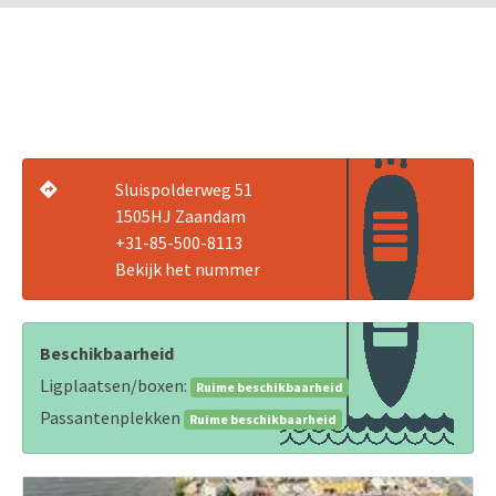
Sluispolderweg 51
1505HJ Zaandam
+31-85-500-8113
Bekijk het nummer
Beschikbaarheid
Ligplaatsen/boxen:
Ruime beschikbaarheid
Passantenplekken
Ruime beschikbaarheid