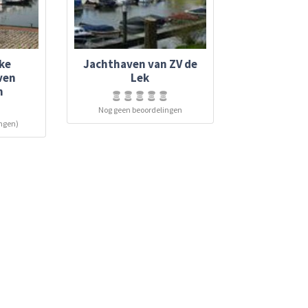
ke
Jachthaven van ZV de
ven
Lek
n
Nog geen beoordelingen
ingen)