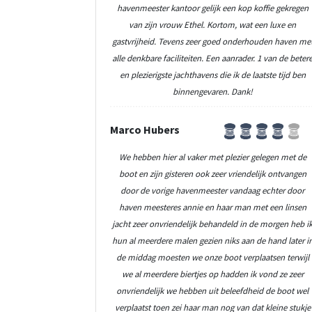
havenmeester kantoor gelijk een kop koffie gekregen
van zijn vrouw Ethel. Kortom, wat een luxe en
gastvrijheid. Tevens zeer goed onderhouden haven me
alle denkbare faciliteiten. Een aanrader. 1 van de beter
en plezierigste jachthavens die ik de laatste tijd ben
binnengevaren. Dank!
Marco Hubers
We hebben hier al vaker met plezier gelegen met de
boot en zijn gisteren ook zeer vriendelijk ontvangen
door de vorige havenmeester vandaag echter door
haven meesteres annie en haar man met een linsen
jacht zeer onvriendelijk behandeld in de morgen heb i
hun al meerdere malen gezien niks aan de hand later i
de middag moesten we onze boot verplaatsen terwijl
we al meerdere biertjes op hadden ik vond ze zeer
onvriendelijk we hebben uit beleefdheid de boot wel
verplaatst toen zei haar man nog van dat kleine stukje