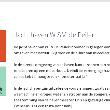
Jachthaven W.S.V. de Peiler
De jachthaven van W.S.V. De Peiler in Vianen is gelegen aa
omgeven met natuurlijk groen en de allure van middeleeuws
In de directe omgeving van de haven kunt u zonnen aan he
rondtoeren op een motorboot. U vindt de verenigingshave
van de Lek ter hoogte van kilometerraai 954.
In de jachthaven zijn uitgebreide voorzieningen, zoals san
wasmachine en droger, water en stroom aan de steigers. V
toestemming van de havenmeester. Er is en gezellige club
Eveneens is er een restaurant nabij.