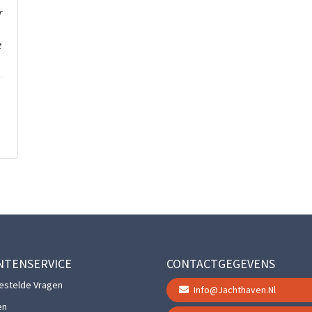
r
t
NTENSERVICE
CONTACTGEGEVENS
estelde Vragen
Info@jachthaven.nl
en