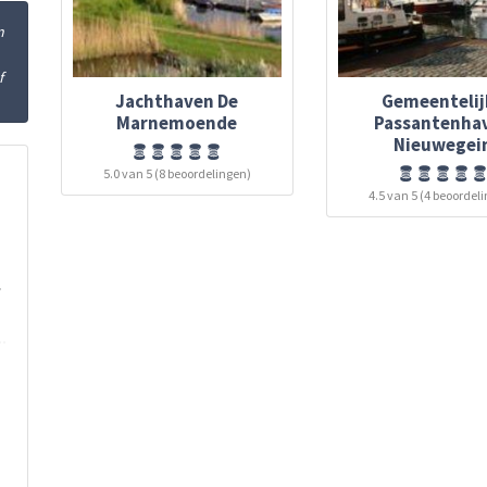
n
f
Jachthaven De
Gemeentelij
Marnemoende
Passantenha
Nieuwegei
5.0 van 5 (8 beoordelingen)
4.5 van 5 (4 beoordel