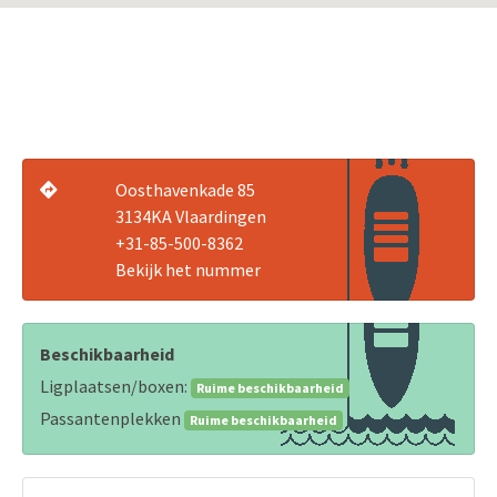
Oosthavenkade 85
3134KA Vlaardingen
+31-85-500-8362
Bekijk het nummer
Beschikbaarheid
Ligplaatsen/boxen:
Ruime beschikbaarheid
Passantenplekken
Ruime beschikbaarheid