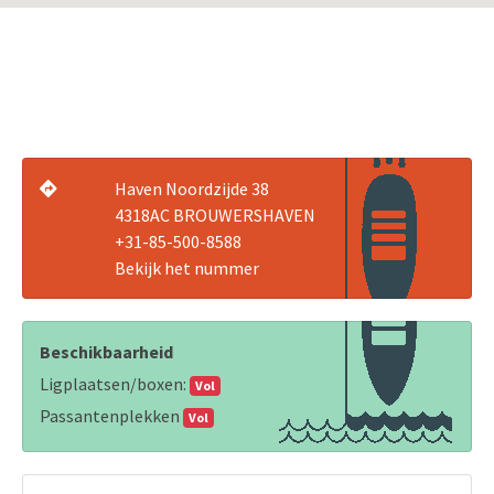
Haven Noordzijde 38
4318AC BROUWERSHAVEN
+31-85-500-8588
Bekijk het nummer
Beschikbaarheid
Ligplaatsen/boxen:
Vol
Passantenplekken
Vol