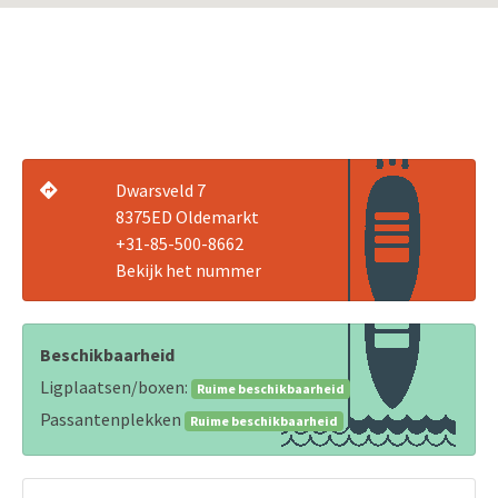
Dwarsveld 7
8375ED Oldemarkt
+31-85-500-8662
Bekijk het nummer
Beschikbaarheid
Ligplaatsen/boxen:
Ruime beschikbaarheid
Passantenplekken
Ruime beschikbaarheid