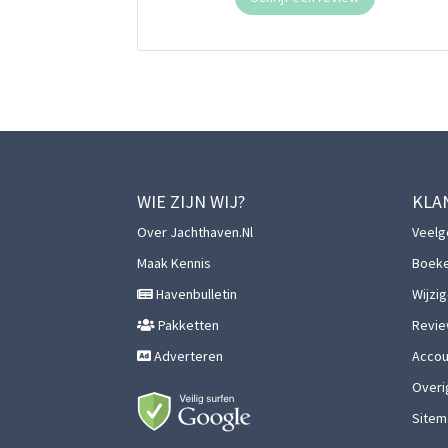
WIE ZIJN WIJ?
KLA
Over Jachthaven.nl
Veelg
Maak Kennis
Boek
Havenbulletin
Wijzi
Pakketten
Revie
Adverteren
Accoun
Overi
Sitem