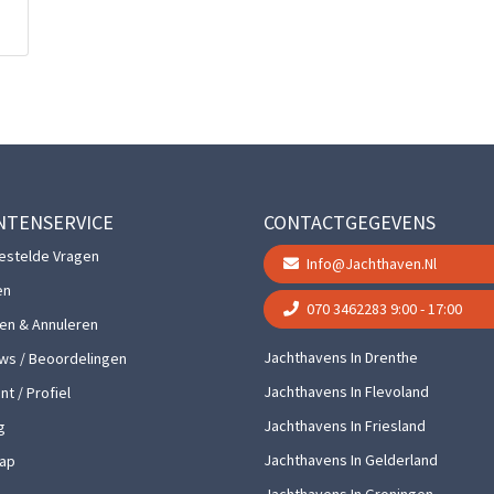
NTENSERVICE
CONTACTGEGEVENS
estelde Vragen
Info@jachthaven.nl
en
070 3462283
9:00 - 17:00
gen & Annuleren
Jachthavens In Drenthe
ws / Beoordelingen
Jachthavens In Flevoland
t / Profiel
Jachthavens In Friesland
g
Jachthavens In Gelderland
ap