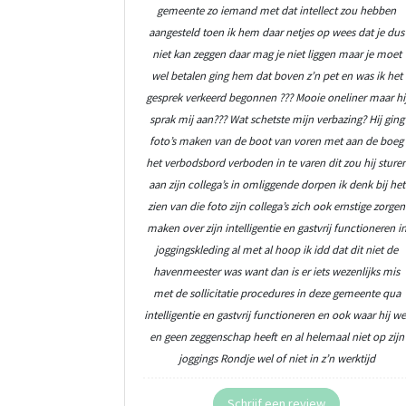
gemeente zo iemand met dat intellect zou hebben
aangesteld toen ik hem daar netjes op wees dat je dus
niet kan zeggen daar mag je niet liggen maar je moet
wel betalen ging hem dat boven z’n pet en was ik het
gesprek verkeerd begonnen ??? Mooie oneliner maar hi
sprak mij aan??? Wat schetste mijn verbazing? Hij ging
foto’s maken van de boot van voren met aan de boeg
het verbodsbord verboden in te varen dit zou hij sture
aan zijn collega’s in omliggende dorpen ik denk bij het
zien van die foto zijn collega’s zich ook ernstige zorgen
maken over zijn intelligentie en gastvrij functioneren i
joggingskleding al met al hoop ik idd dat dit niet de
havenmeester was want dan is er iets wezenlijks mis
met de sollicitatie procedures in deze gemeente qua
intelligentie en gastvrij functioneren en ook waar hij we
en geen zeggenschap heeft en al helemaal niet op zijn
joggings Rondje wel of niet in z’n werktijd
Schrijf een review