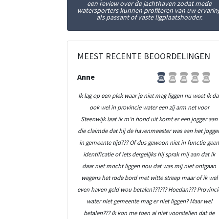
een review over de jachthaven zodat mede
watersporters kunnen profiteren van uw ervarin
als passant of vaste ligplaatshouder.
MEEST RECENTE BEOORDELINGEN
Anne
Ik lag op een plek waar je niet mag liggen nu weet ik da
ook wel in provincie water een zij arm net voor
Steenwijk laat ik m’n hond uit komt er een jogger aan
die claimde dat hij de havenmeester was aan het jogge
in gemeente tijd??? Of dus gewoon niet in functie gee
identificatie of iets dergelijks hij sprak mij aan dat ik
daar niet mocht liggen nou dat was mij niet ontgaan
wegens het rode bord met witte streep maar of ik wel
even haven geld wou betalen?????? Hoedan??? Provinci
water niet gemeente mag er niet liggen? Maar wel
betalen??? Ik kon me toen al niet voorstellen dat de