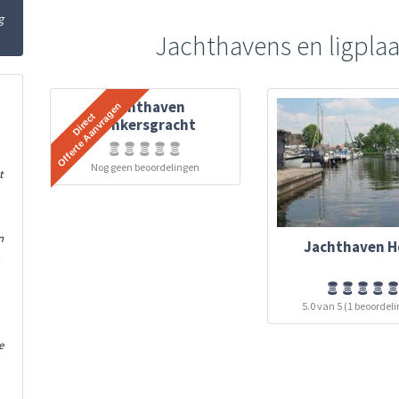
g
Jachthavens en ligplaa
Jachthaven
Jonkersgracht
Nog geen beoordelingen
t
n
Jachthaven H
n
5.0 van 5 (1 beoordel
e