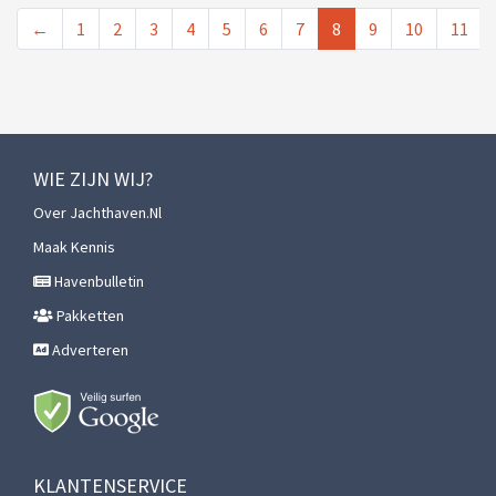
←
1
2
3
4
5
6
7
8
9
10
11
WIE ZIJN WIJ?
Over Jachthaven.nl
Maak Kennis
Havenbulletin
Pakketten
Adverteren
KLANTENSERVICE