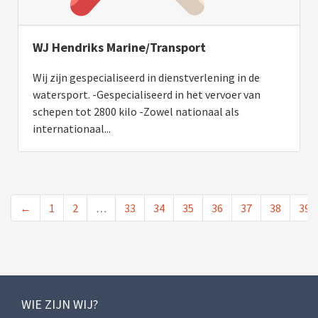
WJ Hendriks Marine/Transport
Wij zijn gespecialiseerd in dienstverlening in de
watersport. -Gespecialiseerd in het vervoer van
schepen tot 2800 kilo -Zowel nationaal als
internationaal...
←
1
2
…
33
34
35
36
37
38
39
WIE ZIJN WIJ?