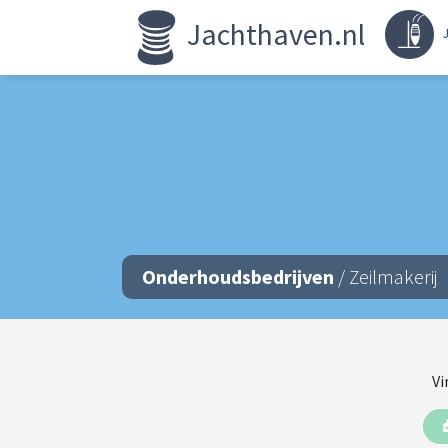
Jachthaven.nl
J
Onderhoudsbedrijven
/ Zeilmakerij
Vi