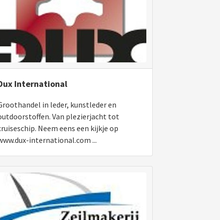
Dux International
Groothandel in leder, kunstleder en
outdoorstoffen. Van plezierjacht tot
cruiseschip. Neem eens een kijkje op
www.dux-international.com ...