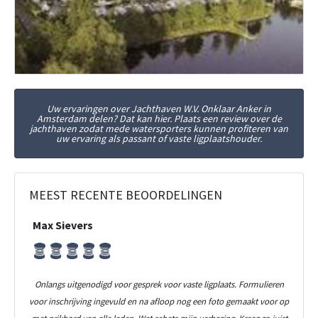
Uw ervaringen over Jachthaven W.V. Onklaar Anker in
Amsterdam delen? Dat kan hier. Plaats een review over de
jachthaven zodat mede watersporters kunnen profiteren van
uw ervaring als passant of vaste ligplaatshouder.
MEEST RECENTE BEOORDELINGEN
Max Sievers
Onlangs uitgenodigd voor gesprek voor vaste ligplaats. Formulieren
voor inschrijving ingevuld en na afloop nog een foto gemaakt voor op
met prikbord van alle leden. Wat schets mijn verbazing. Kreeg zo juist