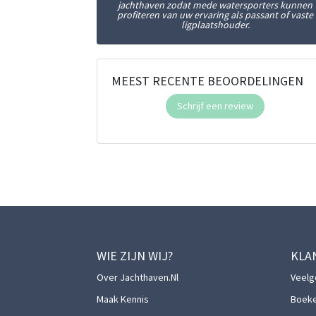
jachthaven zodat mede watersporters kunnen
profiteren van uw ervaring als passant of vaste
ligplaatshouder.
MEEST RECENTE BEOORDELINGEN
Schrijf een review
WIE ZIJN WIJ?
KLA
Over Jachthaven.nl
Veelg
Maak Kennis
Boek