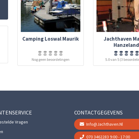
Camping Loswal Maurik
Jachthaven Ma
Hanzelan
Nog geen beoordelingen
5.0 van 5 (3 beoordel
NTENSERVICE
CONTACTGEGEVENS
estelde Vragen
Info@jachthaven.nl
en
070 3462283
9:00 - 17:00