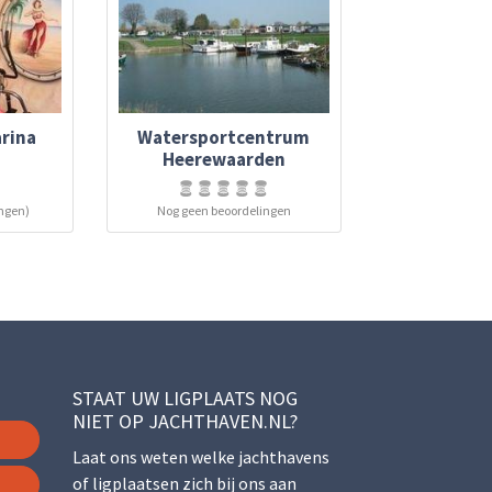
rina
Watersportcentrum
d
Heerewaarden
ingen)
Nog geen beoordelingen
STAAT UW LIGPLAATS NOG
NIET OP JACHTHAVEN.NL?
Laat ons weten welke jachthavens
of ligplaatsen zich bij ons aan