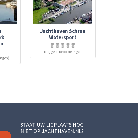
n
Jachthaven Schraa
rk
Watersport
en
Nog geen beoordelingen
ingen)
STAAT UW LIGPLAATS NOG
NIET OP JACHTHAVEN.NL?