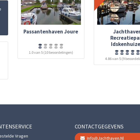
n
Passantenhaven Joure
Jachthave
Recreatiepa
Idskenhuiz
1.0 van 5 (10 beoordelingen)
4.86 van 5 (9 beoordel
NTENSERVICE
CONTACTGEGEVENS
estelde Vragen
Info@jachthaven.nl