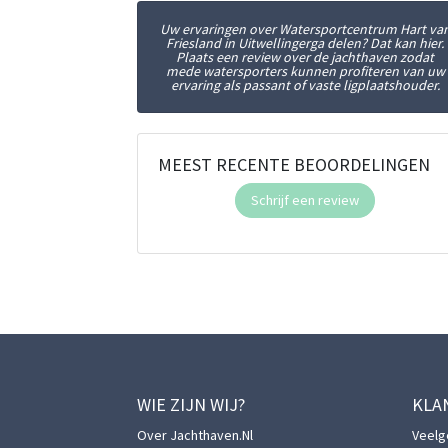
Uw ervaringen over Watersportcentrum Hart va
Friesland in Uitwellingerga delen? Dat kan hier.
Plaats een review over de jachthaven zodat
mede watersporters kunnen profiteren van uw
ervaring als passant of vaste ligplaatshouder.
MEEST RECENTE BEOORDELINGEN
Schrijf een review
WIE ZIJN WIJ?
KLA
Over Jachthaven.nl
Veelg