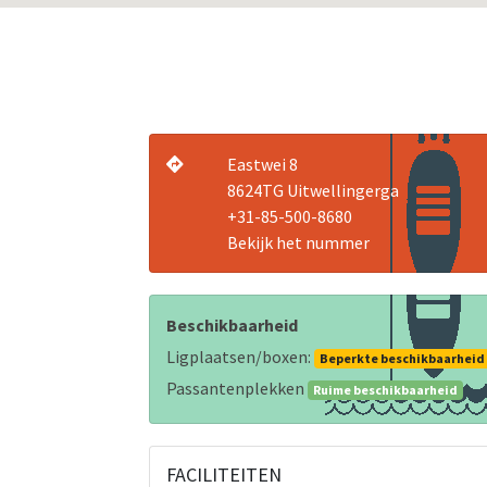
Eastwei 8
8624TG Uitwellingerga
+31-85-500-8680
Bekijk het nummer
Beschikbaarheid
Ligplaatsen/boxen:
Beperkte beschikbaarheid
Passantenplekken
Ruime beschikbaarheid
FACILITEITEN