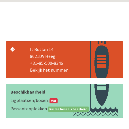
It Butlan 14
8621DV Heeg
+31-85-500-8346
Bekijk het nummer
Beschikbaarheid
Ligplaatsen/boxen:
Vol
Passantenplekken
Ruime beschikbaarheid