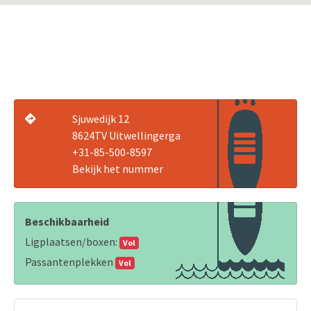
Sjuwedijk 12
8624TV Uitwellingerga
+31-85-500-8597
Bekijk het nummer
Beschikbaarheid
Ligplaatsen/boxen:
Vol
Passantenplekken
Vol