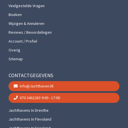
Veelgestelde Vragen
Boeken
Wijzigen & Annuleren
Reviews / Beoordelingen
Account / Profiel
Overig
Sitemap
CONTACTGEGEVENS
Info@jachthaven.nl
070 3462283
9:00 - 17:00
Jachthavens In Drenthe
Jachthavens In Flevoland
Jachthavens In Friesland