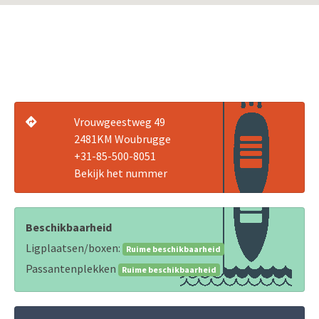
Vrouwgeestweg 49
2481KM Woubrugge
+31-85-500-8051
Bekijk het nummer
Beschikbaarheid
Ligplaatsen/boxen:
Ruime beschikbaarheid
Passantenplekken
Ruime beschikbaarheid