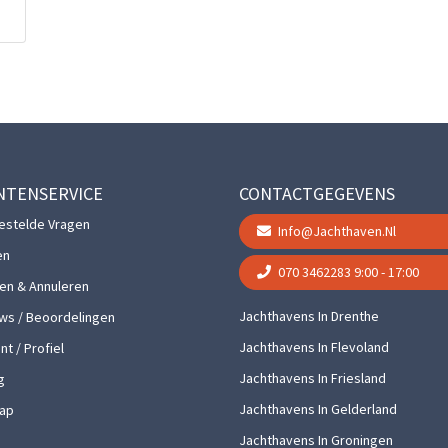
NTENSERVICE
CONTACTGEGEVENS
estelde Vragen
Info@jachthaven.nl
en
070 3462283
9:00 - 17:00
gen & Annuleren
Jachthavens In Drenthe
ws / Beoordelingen
Jachthavens In Flevoland
t / Profiel
Jachthavens In Friesland
g
Jachthavens In Gelderland
ap
Jachthavens In Groningen