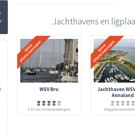
w
Jachthavens en ligplaa
f
WSV Bru
Jachthaven WSV
g
Annaland
4.33 van 5 (4 beoordelingen)
Nog geen beoordeli