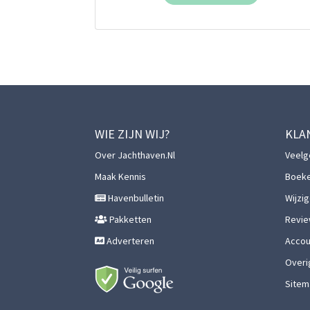
WIE ZIJN WIJ?
KLA
Over Jachthaven.nl
Veelg
Maak Kennis
Boek
Havenbulletin
Wijzi
Pakketten
Revie
Adverteren
Accoun
Overi
Sitem