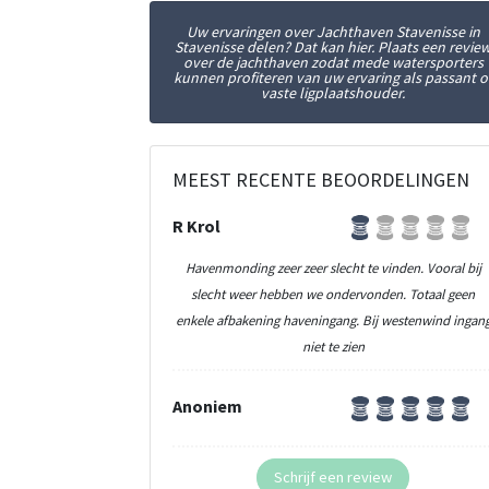
Uw ervaringen over Jachthaven Stavenisse in
Stavenisse delen? Dat kan hier. Plaats een revie
over de jachthaven zodat mede watersporters
kunnen profiteren van uw ervaring als passant o
vaste ligplaatshouder.
MEEST RECENTE BEOORDELINGEN
R Krol
Havenmonding zeer zeer slecht te vinden. Vooral bij
slecht weer hebben we ondervonden. Totaal geen
enkele afbakening haveningang. Bij westenwind ingan
niet te zien
Anoniem
Schrijf een review