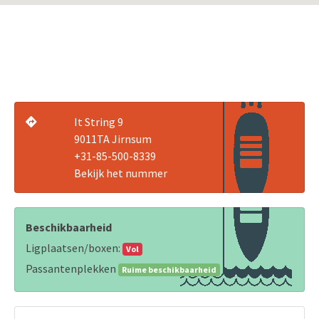
It String 9
9011TA Jirnsum
+31-85-500-8339
Bekijk het nummer
Beschikbaarheid
Ligplaatsen/boxen:
Vol
Passantenplekken
Ruime beschikbaarheid