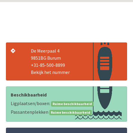
De Meerpaal 4
9851BG Burum
+31-85-500-8899
Bekijk het nummer
Beschikbaarheid
Ligplaatsen/boxen:
Ruime beschikbaarheid
Passantenplekken
Ruime beschikbaarheid