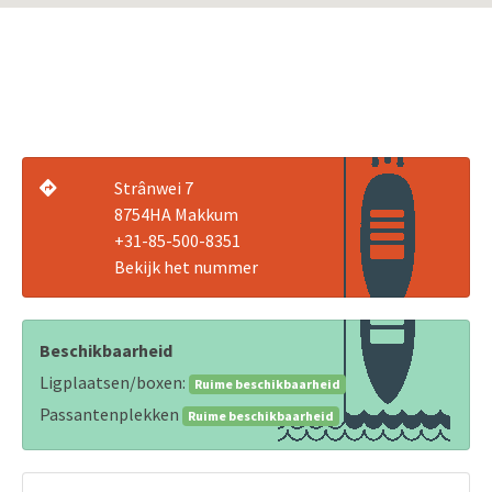
Strânwei 7
8754HA Makkum
+31-85-500-8351
Bekijk het nummer
Beschikbaarheid
Ligplaatsen/boxen:
Ruime beschikbaarheid
Passantenplekken
Ruime beschikbaarheid