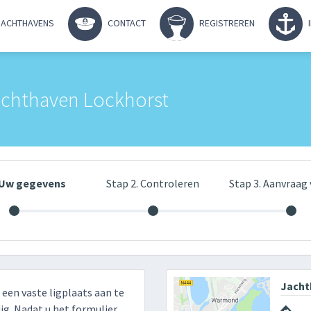
ACHTHAVENS
CONTACT
REGISTREREN
achthaven Lockhorst
. Uw gegevens
Stap 2. Controleren
Stap 3. Aanvraag 
Jacht
r een vaste ligplaats aan te
g. Nadat u het formulier