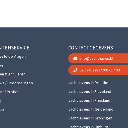
NTENSERVICE
CONTACTGEGEVENS
estelde Vragen
Info@jachthaven.nl
en
070 3462283
9:00 - 17:00
gen & Annuleren
Jachthavens In Drenthe
ws / Beoordelingen
Jachthavens In Flevoland
t / Profiel
Jachthavens In Friesland
g
Jachthavens In Gelderland
ap
Jachthavens In Groningen
Jachthavens In Limburg