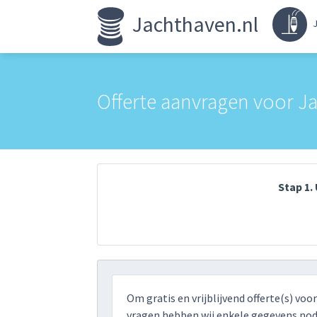
Jachthaven.nl
J
Offerte aanvragen voor J
Stap 1
Om gratis en vrijblijvend offerte(s) voo
vragen hebben wij enkele gegevens nodi