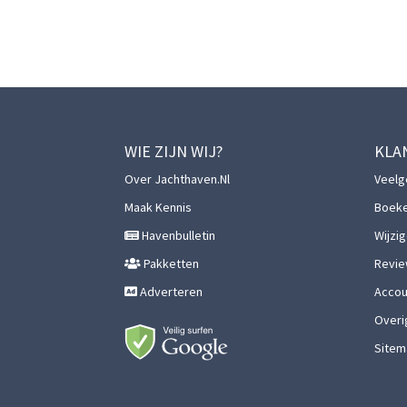
WIE ZIJN WIJ?
KLA
Over Jachthaven.nl
Veelg
Maak Kennis
Boek
Havenbulletin
Wijzi
Pakketten
Revie
Adverteren
Accoun
Overi
Sitem