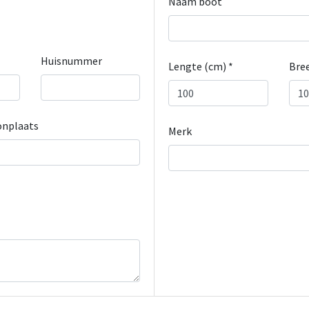
Naam boot
Huisnummer
Lengte (cm) *
Bree
nplaats
Merk