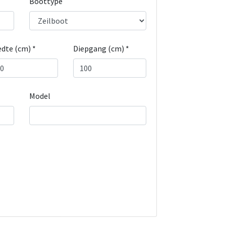
Boottype
dte (cm) *
Diepgang (cm) *
Model