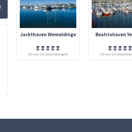
g
Jachthaven Wemeldinge
Beatrixhaven Y
4.5 van 5 (2 beoordelingen)
5.0 van 5 (2 beoordel