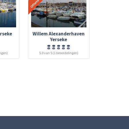
erseke
Willem Alexanderhaven
Yerseke
ingen)
5.0 van 5 (1 beoordelingen)