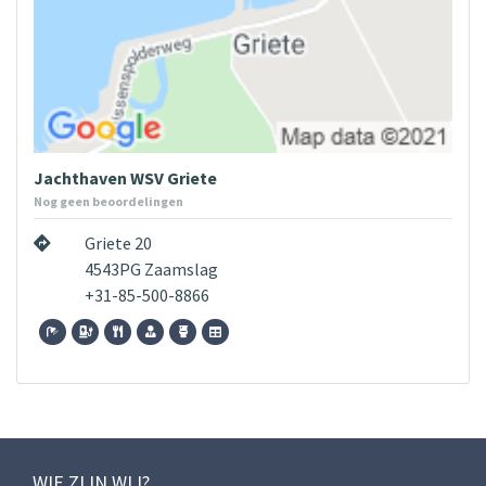
Jachthaven WSV Griete
Nog geen beoordelingen
Griete 20
4543PG Zaamslag
+31-85-500-8866
WIE ZIJN WIJ?