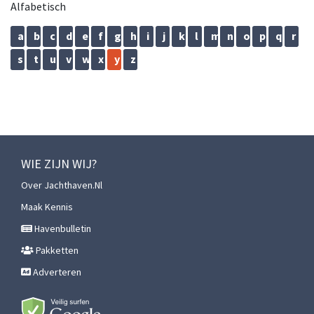
Alfabetisch
a
b
c
d
e
f
g
h
i
j
k
l
m
n
o
p
q
r
s
t
u
v
w
x
y
z
WIE ZIJN WIJ?
Over Jachthaven.nl
Maak Kennis
Havenbulletin
Pakketten
Adverteren