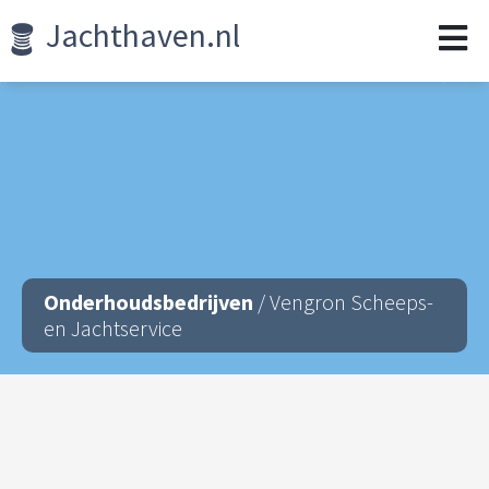
Jachthaven.nl
Onderhoudsbedrijven
/ Vengron Scheeps-
en Jachtservice