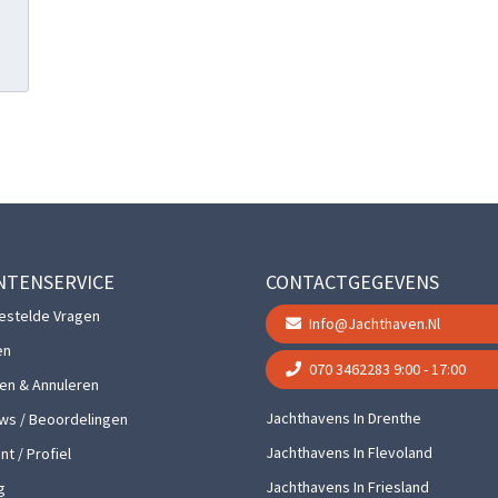
NTENSERVICE
CONTACTGEGEVENS
estelde Vragen
Info@jachthaven.nl
en
070 3462283
9:00 - 17:00
gen & Annuleren
Jachthavens In Drenthe
ws / Beoordelingen
Jachthavens In Flevoland
t / Profiel
Jachthavens In Friesland
g