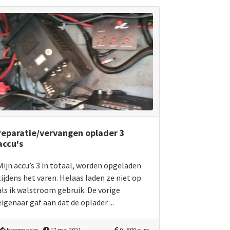
reparatie/vervangen oplader 3
accu's
Mijn accu’s 3 in totaal, worden opgeladen
tijdens het varen. Helaas laden ze niet op
als ik walstroom gebruik. De vorige
eigenaar gaf aan dat de oplader ...
Hoogmader
17 mei 2021
0 - 500 euro