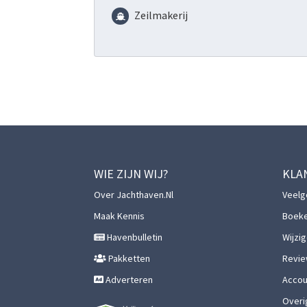
Zeilmakerij
WIE ZIJN WIJ?
KLA
Over Jachthaven.nl
Veelg
Maak Kennis
Boek
Havenbulletin
Wijzi
Pakketten
Revie
Adverteren
Accoun
Overi