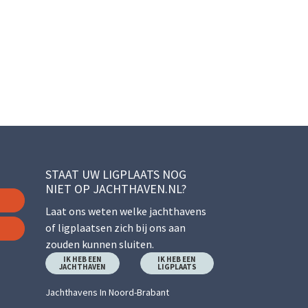
STAAT UW LIGPLAATS NOG
NIET OP JACHTHAVEN.NL?
Laat ons weten welke jachthavens
of ligplaatsen zich bij ons aan
zouden kunnen sluiten.
IK HEB EEN
IK HEB EEN
JACHTHAVEN
LIGPLAATS
Jachthavens In Noord-Brabant