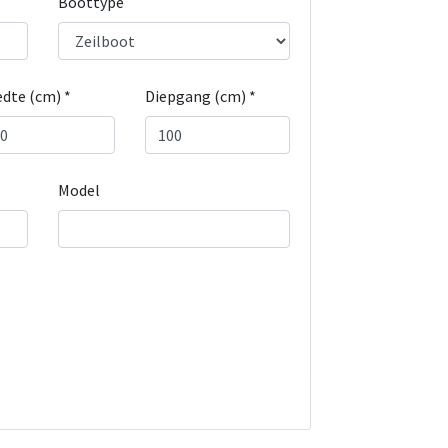
Boottype
dte (cm) *
Diepgang (cm) *
Model