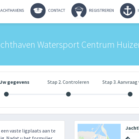
ACHTHAVENS
CONTACT
REGISTREREN
Jachthaven Watersport Centrum Huize
. Uw gegevens
Stap 2. Controleren
Stap 3. Aanvraag 
Jacht
r een vaste ligplaats aan te
g. Nadat u het formulier