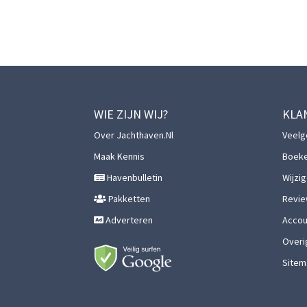
WIE ZIJN WIJ?
KLA
Over Jachthaven.nl
Veelg
Maak Kennis
Boek
Havenbulletin
Wijzi
Pakketten
Revie
Adverteren
Accoun
Overi
Sitem