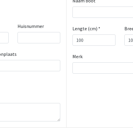
Naam boot
Huisnummer
Lengte (cm) *
Bree
nplaats
Merk