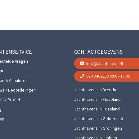
NTENSERVICE
CONTACTGEGEVENS
estelde Vragen
Info@jachthaven.nl
en
070 3462283
9:00 - 17:00
gen & Annuleren
Jachthavens In Drenthe
ws / Beoordelingen
Jachthavens In Flevoland
t / Profiel
Jachthavens In Friesland
g
Jachthavens In Gelderland
ap
Jachthavens In Groningen
Jachthavens In Limburg