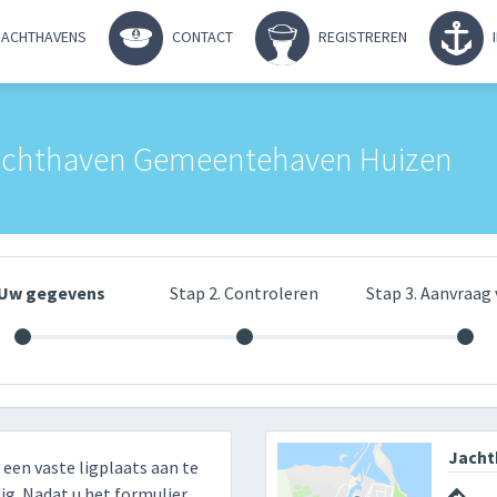
ACHTHAVENS
CONTACT
REGISTREREN
Jachthaven Gemeentehaven Huizen
. Uw gegevens
Stap 2. Controleren
Stap 3. Aanvraag 
Jacht
r een vaste ligplaats aan te
g. Nadat u het formulier