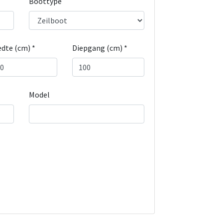
Boottype
dte (cm) *
Diepgang (cm) *
Model