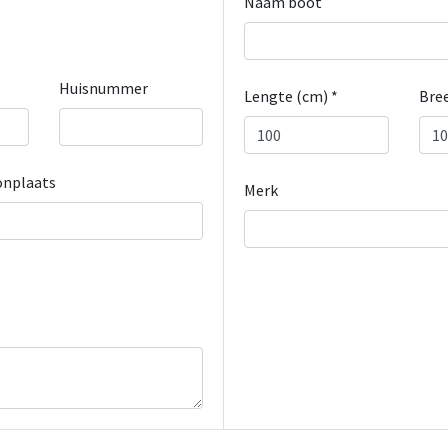
Naam boot
Huisnummer
Lengte (cm) *
Bree
nplaats
Merk