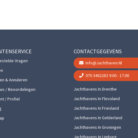
NTENSERVICE
CONTACTGEGEVENS
estelde Vragen
Info@jachthaven.nl
en
070 3462283
9:00 - 17:00
gen & Annuleren
Jachthavens In Drenthe
ws / Beoordelingen
Jachthavens In Flevoland
t / Profiel
Jachthavens In Friesland
g
Jachthavens In Gelderland
ap
Jachthavens In Groningen
Jachthavens In Limburg