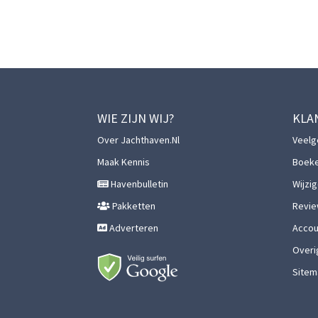
WIE ZIJN WIJ?
KLA
Over Jachthaven.nl
Veelg
Maak Kennis
Boek
Havenbulletin
Wijzi
Pakketten
Revie
Adverteren
Accoun
Overi
Sitem