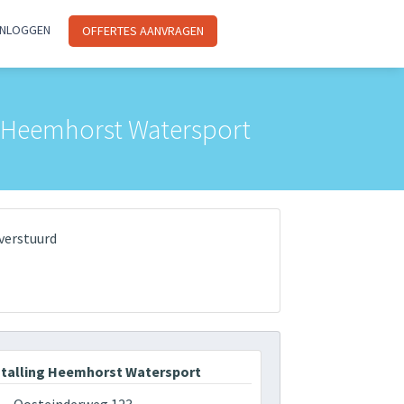
INLOGGEN
OFFERTES AANVRAGEN
ng Heemhorst Watersport
verstuurd
talling Heemhorst Watersport