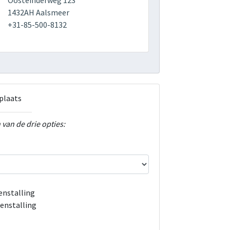
Oosteinderweg 123
1432AH Aalsmeer
+31-85-500-8132
plaats
 van de drie opties:
enstalling
enstalling