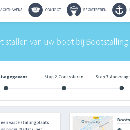
ACHTHAVENS
CONTACT
REGISTREREN
t stallen van uw boot bij Bootstalli
. Uw gegevens
Stap 2. Controleren
Stap 3. Aanvraag 
Boots
r een vaste stallingplaats
ns nodig. Nadat u het