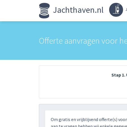
Jachthaven.nl
J
Offerte aanvragen voor he
Stap 1
Om gratis en vrijblijvend offerte(s) voo
aan te vragen hebben wij enkele gegeve