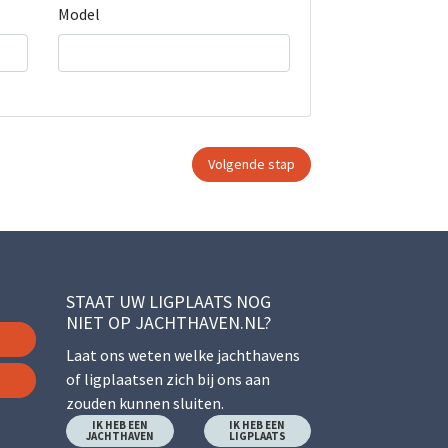
Model
STAAT UW LIGPLAATS NOG
NIET OP JACHTHAVEN.NL?
Laat ons weten welke jachthavens
of ligplaatsen zich bij ons aan
zouden kunnen sluiten.
IK HEB EEN
IK HEB EEN
JACHTHAVEN
LIGPLAATS