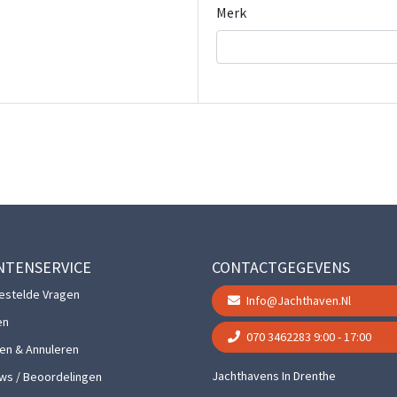
Merk
NTENSERVICE
CONTACTGEGEVENS
estelde Vragen
Info@jachthaven.nl
en
070 3462283
9:00 - 17:00
gen & Annuleren
Jachthavens In Drenthe
ws / Beoordelingen