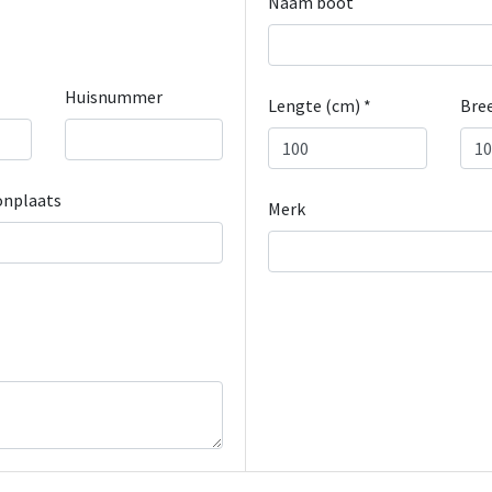
Naam boot
Huisnummer
Lengte (cm) *
Bree
nplaats
Merk