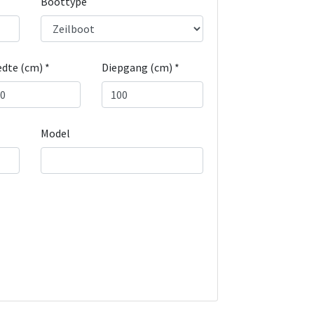
Boottype
dte (cm) *
Diepgang (cm) *
Model