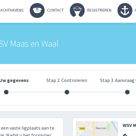
ACHTHAVENS
CONTACT
REGISTREREN
SV Maas en Waal
. Uw gegevens
Stap 2. Controleren
Stap 3. Aanvraag 
WSV M
r een vaste ligplaats aan te
g. Nadat u het formulier