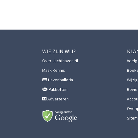
WIE ZIJN WIJ?
KLA
Over Jachthaven.nl
Veelg
Maak Kennis
Boek
Havenbulletin
Wijzi
Pakketten
Revie
Adverteren
Accoun
Overi
Sitem