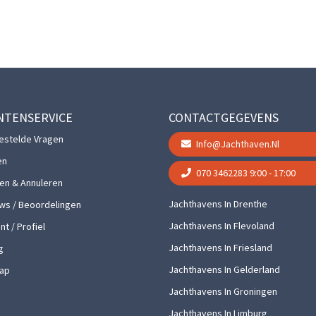
NTENSERVICE
CONTACTGEGEVENS
estelde Vragen
Info@jachthaven.nl
en
070 3462283
9:00 - 17:00
gen & Annuleren
Jachthavens In Drenthe
ws / Beoordelingen
Jachthavens In Flevoland
t / Profiel
Jachthavens In Friesland
g
Jachthavens In Gelderland
ap
Jachthavens In Groningen
Jachthavens In Limburg