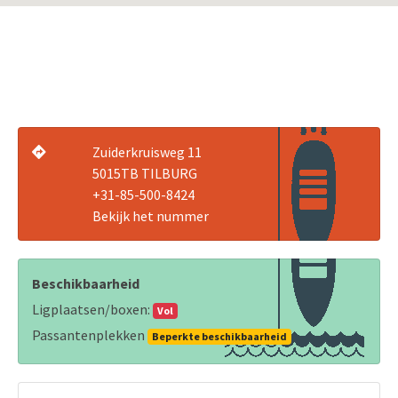
Zuiderkruisweg 11
5015TB TILBURG
+31-85-500-8424
Bekijk het nummer
Beschikbaarheid
Ligplaatsen/boxen:
Vol
Passantenplekken
Beperkte beschikbaarheid