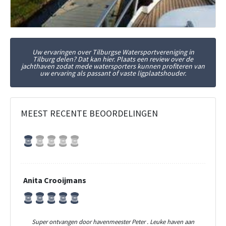
Uw ervaringen over Tilburgse Watersportvereniging in
Tilburg delen? Dat kan hier. Plaats een review over de
jachthaven zodat mede watersporters kunnen profiteren van
uw ervaring als passant of vaste ligplaatshouder.
MEEST RECENTE BEOORDELINGEN
Anita Crooijmans
Super ontvangen door havenmeester Peter . Leuke haven aan