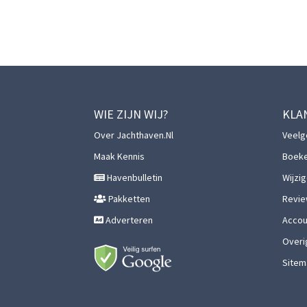
WIE ZIJN WIJ?
KLA
Over Jachthaven.nl
Veelg
Maak Kennis
Boek
Havenbulletin
Wijzi
Pakketten
Revie
Adverteren
Accoun
Overi
Sitem