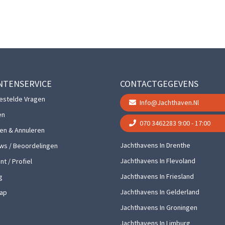
NTENSERVICE
CONTACTGEGEVENS
estelde Vragen
Info@jachthaven.nl
en
070 3462283
9:00 - 17:00
gen & Annuleren
Jachthavens In Drenthe
ws / Beoordelingen
Jachthavens In Flevoland
t / Profiel
Jachthavens In Friesland
g
Jachthavens In Gelderland
ap
Jachthavens In Groningen
Jachthavens In Limburg