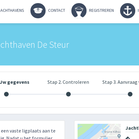
ACHTHAVENS
CONTACT
REGISTREREN
achthaven De Steur
. Uw gegevens
Stap 2. Controleren
Stap 3. Aanvraag 
Jacht
r een vaste ligplaats aan te
g. Nadat u het formulier