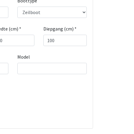
Boottype
dte (cm) *
Diepgang (cm) *
Model