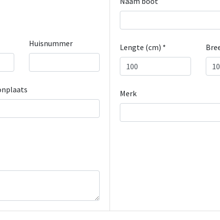
Naam boot
Huisnummer
Lengte (cm) *
Bree
nplaats
Merk