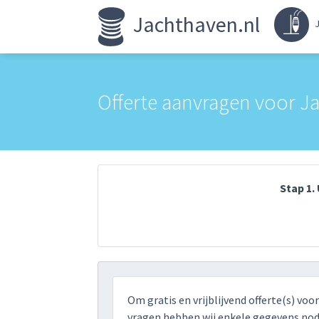
Jachthaven.nl
J
Offerte aanvragen voor J
Stap 1
Om gratis en vrijblijvend offerte(s) voo
vragen hebben wij enkele gegevens nodi