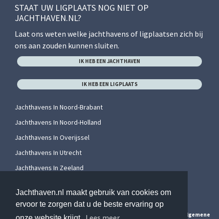
STAAT UW LIGPLAATS NOG NIET OP
JACHTHAVEN.NL?
Laat ons weten welke jachthavens of ligplaatsen zich bij
ons aan zouden kunnen sluiten.
IK HEB EEN JACHTHAVEN
IK HEB EEN LIGPLAATS
Jachthavens In Noord-Brabant
Jachthavens In Noord-Holland
Jachthavens In Overijssel
Jachthavens In Utrecht
Jachthavens In Zeeland
Jachthavens In Zuid-Holland
Jachthaven.nl maakt gebruik van cookies om
ervoor te zorgen dat u de beste ervaring op
© 2026 Jachthaven.nl. Alle rechten voorbehouden. Hier vindt u onze
algemene
Lees meer
onze website krijgt.