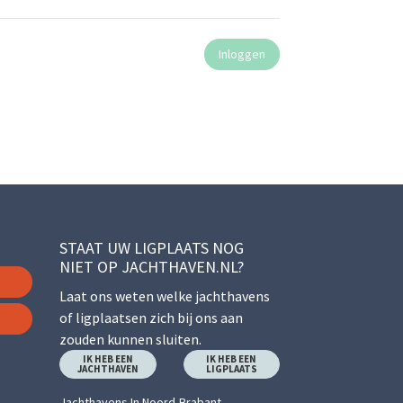
STAAT UW LIGPLAATS NOG
NIET OP JACHTHAVEN.NL?
Laat ons weten welke jachthavens
of ligplaatsen zich bij ons aan
zouden kunnen sluiten.
IK HEB EEN
IK HEB EEN
JACHTHAVEN
LIGPLAATS
Jachthavens In Noord-Brabant