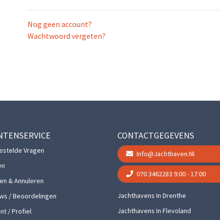
Nog geen account?
Wachtwoord vergeten?
NTENSERVICE
CONTACTGEGEVENS
estelde Vragen
Info@jachthaven.nl
en
070 3462283
9:00 - 17:00
gen & Annuleren
Jachthavens In Drenthe
ws / Beoordelingen
Jachthavens In Flevoland
t / Profiel