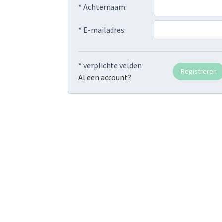
* Achternaam:
* E-mailadres:
* verplichte velden
Al een account?