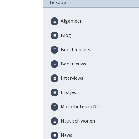
Te koop
Algemeen
Blog
Bootblunders
Bootnieuws
Interviews
Lijstjes
Motorboten in NL
Nautisch wonen
News