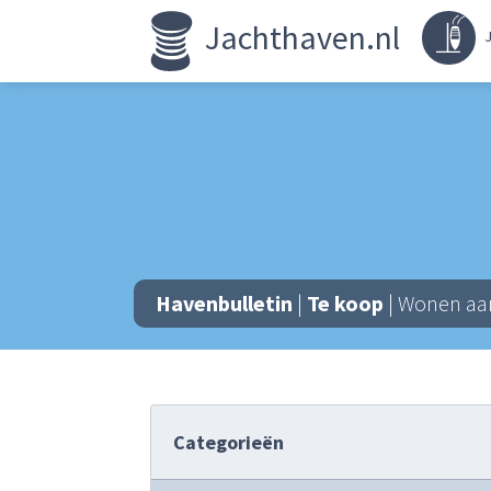
Jachthaven.nl
J
Havenbulletin
|
Te koop
| Wonen aan
Categorieën