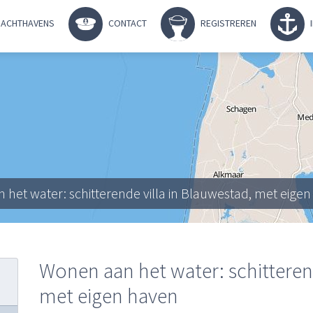
ACHTHAVENS
CONTACT
REGISTREREN
 het water: schitterende villa in Blauwestad, met eige
Wonen aan het water: schitterend
met eigen haven