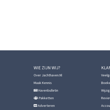
WIE ZIJN WIJ?
KLA
Over Jachthaven.nl
Veelg
Maak Kennis
Boek
Havenbulletin
Wijzi
Pakketten
Revie
Adverteren
Accoun