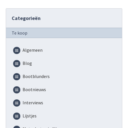
Categorieën
Te koop
Algemeen
Blog
Bootblunders
Bootnieuws
Interviews
Lijstjes