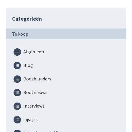
Categorieën
Te koop
Algemeen
Blog
Bootblunders
Bootnieuws
Interviews
Lijstjes