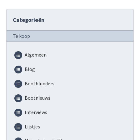
Categorieën
Te koop
Algemeen
Blog
Bootblunders
Bootnieuws
Interviews
Lijstjes