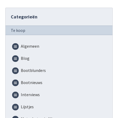
Categorieën
Te koop
Algemeen
Blog
Bootblunders
Bootnieuws
Interviews
Lijstjes