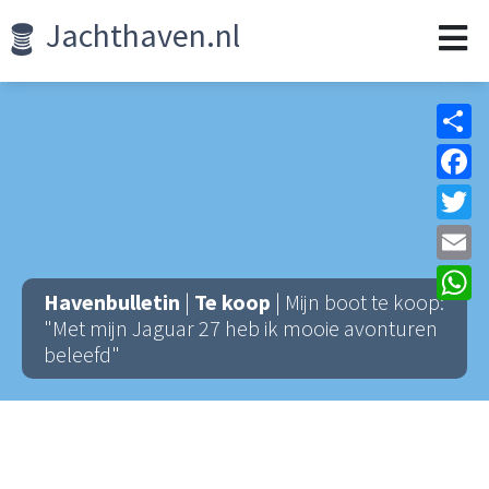
Jachthaven.nl
Sh
F
Tw
Em
W
Havenbulletin
|
Te koop
| Mijn boot te koop:
"Met mijn Jaguar 27 heb ik mooie avonturen
beleefd"