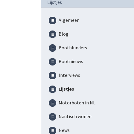
Lijstjes
Algemeen
Blog
Bootblunders
Bootnieuws
Interviews
Lijstjes
Motorboten in NL
Nautisch wonen
News