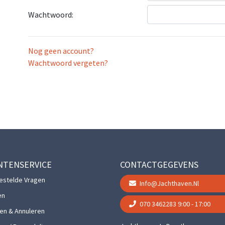
Wachtwoord:
Nog geen account?
Wachtwoord vergeten?
NTENSERVICE
CONTACTGEGEVENS
estelde Vragen
Info@jachthaven.nl
en
070 3462283
9:00 - 17:00
gen & Annuleren