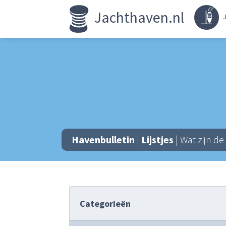
Jachthaven.nl
J
Havenbulletin
|
Lijstjes
| Wat zijn d
Categorieën