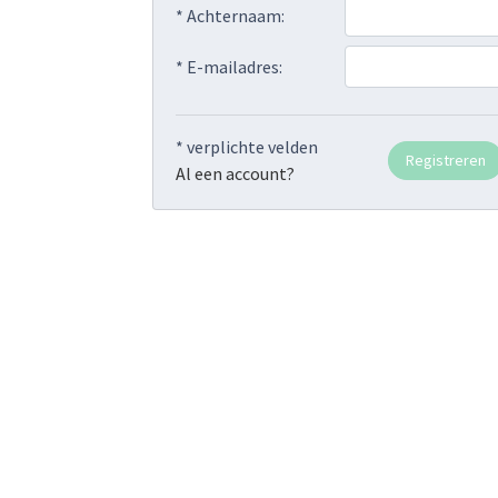
* Achternaam:
* E-mailadres:
* verplichte velden
Al een account?