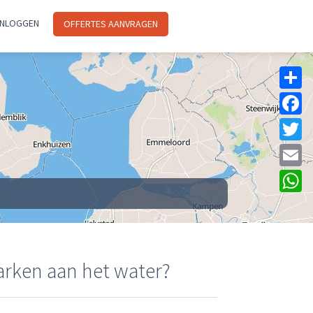
INLOGGEN
OFFERTES AANVRAGEN
Sh
F
Tw
Em
W
arken aan het water?