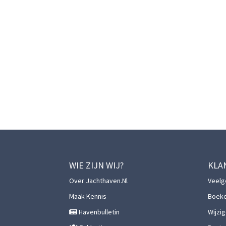
WIE ZIJN WIJ?
KLA
Over Jachthaven.nl
Veelg
Maak Kennis
Boek
Havenbulletin
Wijzi