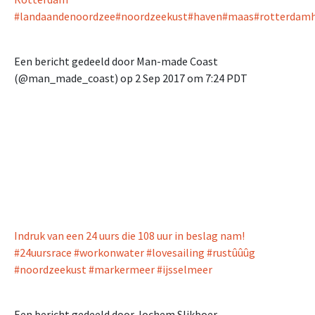
#landaandenoordzee#noordzeekust#haven#maas#rotterdamh
Een bericht gedeeld door Man-made Coast
(@man_made_coast) op
2 Sep 2017 om 7:24 PDT
Indruk van een 24 uurs die 108 uur in beslag nam!
#24uursrace #workonwater #lovesailing #rustûûûg
#noordzeekust #markermeer #ijsselmeer
Een bericht gedeeld door Jochem Slikboer