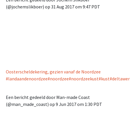
(@jochemslikboer) op
31 Aug 2017 om 9:47 PDT
Oosterscheldekering, gezien vanaf de Noordzee
#landaandenoordzee#noordzee#noordzeekust#kust#deltawerk
Een bericht gedeeld door Man-made Coast
(@man_made_coast) op
9 Jun 2017 om 1:30 PDT