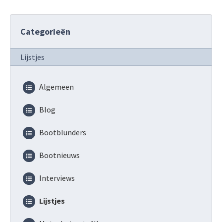
Categorieën
Lijstjes
Algemeen
Blog
Bootblunders
Bootnieuws
Interviews
Lijstjes