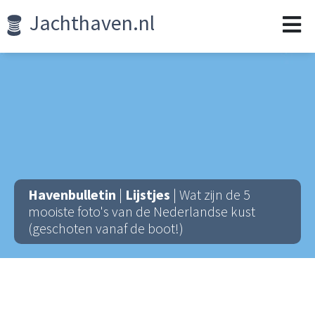
Jachthaven.nl
Havenbulletin
|
Lijstjes
| Wat zijn de 5
mooiste foto's van de Nederlandse kust
(geschoten vanaf de boot!)