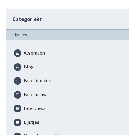
Categorieën
Lijstjes
Algemeen
Blog
Bootblunders
Bootnieuws
Interviews
Lijstjes