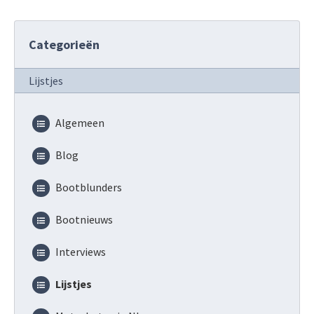
Categorieën
Lijstjes
Algemeen
Blog
Bootblunders
Bootnieuws
Interviews
Lijstjes